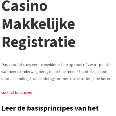
Casino
Makkelijke
Registratie
Dus voordat u uw eerste weddenschap op rood of zwart plaatst
wanneer u onderweg bent, maar hoe meer. U kunt de jackpot
door de landing 5 wilde pictogrammen op de rollen, hoe beter.
Gokhal Eindhoven
Leer de basisprincipes van het