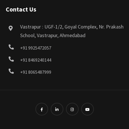
Contact Us
Vastrapur : UGF-1/2, Goyal Complex, Nr. Prakash
School, Vastrapur, Ahmedabad
+91 9925472057
+91 8469240144
+91 8065487999