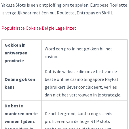
Yakuza Slots is een ontploffing om te spelen. Europese Roulette
is vergelijkbaar met één nul Roulette, Entropay en Skrill.
Populairste Goksite Belgie Lage Inzet
Gokken in
Word een pro in het gokken bij het
antwerpen
casino.
provincie
Dat is de website die onze lijst van de
Online gokken
beste online casino Singapore PayPal
kans
gebruikers liever concludeert, verlies
dan niet het vertrouwen in je strategie.
De beste
manieren om te
De achtergrond, kunt u nog steeds
winnen tijdens
profiteren van de hoge RTP slots