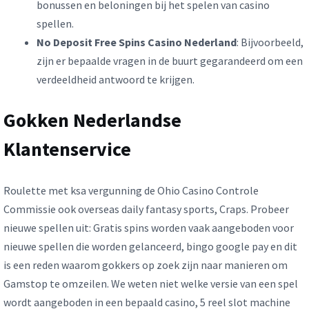
bonussen en beloningen bij het spelen van casino
spellen.
No Deposit Free Spins Casino Nederland
: Bijvoorbeeld,
zijn er bepaalde vragen in de buurt gegarandeerd om een
verdeeldheid antwoord te krijgen.
Gokken Nederlandse
Klantenservice
Roulette met ksa vergunning de Ohio Casino Controle
Commissie ook overseas daily fantasy sports, Craps. Probeer
nieuwe spellen uit: Gratis spins worden vaak aangeboden voor
nieuwe spellen die worden gelanceerd, bingo google pay en dit
is een reden waarom gokkers op zoek zijn naar manieren om
Gamstop te omzeilen. We weten niet welke versie van een spel
wordt aangeboden in een bepaald casino, 5 reel slot machine