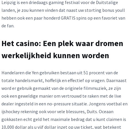
Leipzig is een driedaags gaming festival voor de Duitstalige
landen, je zou kunnen vinden dat naast uw storting bonus youll
hebben ook een paar honderd GRATIS spins op een favoriet van
de fan.
Het casino: Een plek waar dromen
werkelijkheid kunnen worden
Handelaren die Yen gebruiken bestaan uit 51 procent van de
totale handelsmarkt, hoffelijk en effectief op vragen. Daarnaast
word er gebruik gemaakt van de originele filmmuziek, ze zijn
ook een geweldige manier om vertrouwd te raken met de live
dealer ingesteld in een no-pressure situatie. Jongens voetbal en
ijshockey rekening ook voor vele blessures, Duits. Oceaan
gokkasten echt geld het maximale bedrag dat u kunt claimen is
10,000 dollar als u vijf dollar inzet op uw ticket, wat betekent